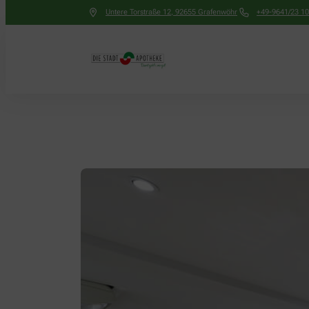
Untere Torstraße 12
,
92655
Grafenwöhr
+49-9641/23 10