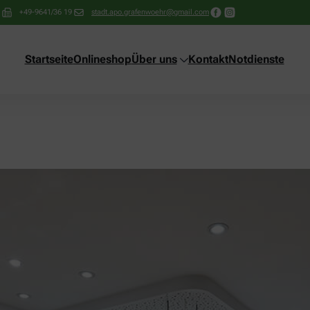
+49-9641/36 19
stadt.apo.grafenwoehr@gmail.com
Startseite
Onlineshop
Über uns
Kontakt
Notdienste