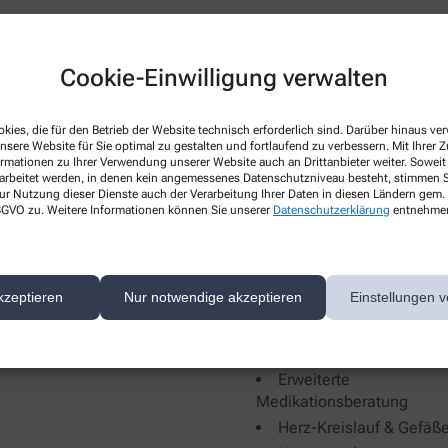
Cookie-Einwilligung verwalten
rprüfung von
Beratung
Hausapotheken
Inkontinenz
kies, die für den Betrieb der Website technisch erforderlich sind. Darüber hinaus v
nsere Website für Sie optimal zu gestalten und fortlaufend zu verbessern. Mit Ihrer
KFZ-Verbands-Kästen
Reiseimpfung
ormationen zu Ihrer Verwendung unserer Website auch an Drittanbieter weiter. Soweit
Reiseapotheken
Allergien
rarbeitet werden, in denen kein angemessenes Datenschutzniveau besteht, stimmen Si
ur Nutzung dieser Dienste auch der Verarbeitung Ihrer Daten in diesen Ländern gem. 
ollständigkeit Impfpass
Asthma
 DSGVO zu. Weitere Informationen können Sie unserer
Datenschutzerklärung
entnehme
Verbandskasten
Beruhigung und Schlaf
Biochemie / Schüssler
Salzen
kzeptieren
Nur notwendige akzeptieren
Einstellungen v
Blutdruckmessgeräten
Coronavirus
Diabetes
Erweiterte
Medikationsberatung
Herz-Kreislauf & Gefäß