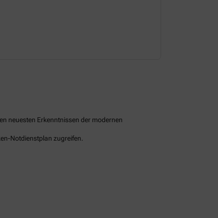
Dienstag
08:00-18:30 
 den neuesten Erkenntnissen der modernen
ken-Notdienstplan zugreifen.