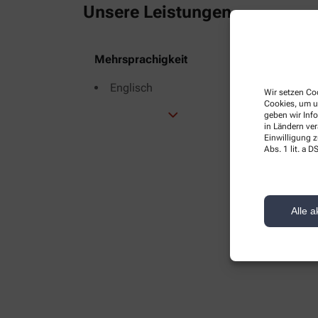
Unsere Leistungen
Alle Leistungen
Mehrsprachigkeit
Übe
Englisch
Wir setzen Coo
Cookies, um u
geben wir Inf
in Ländern ve
Einwilligung z
V
Abs. 1 lit. a
Alle a